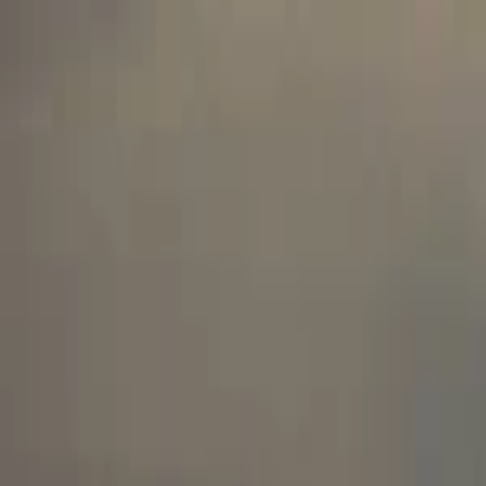
Planifiez sereinement : modification et annulation flexibles, et prix de
Destinations
Thèmes
Activités
Offres
Consultation d'expert