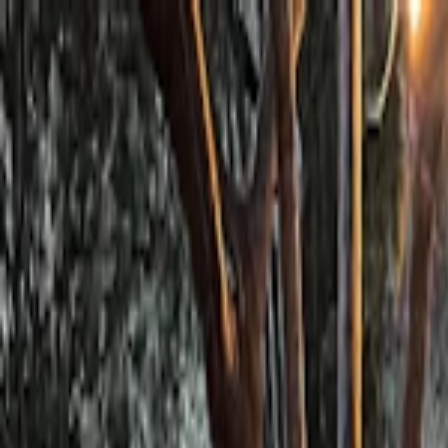
Planifiez sereinement : modification et annulation flexibles, et prix de
Destinations
Thèmes
Activités
Offres
Consultation d'expert