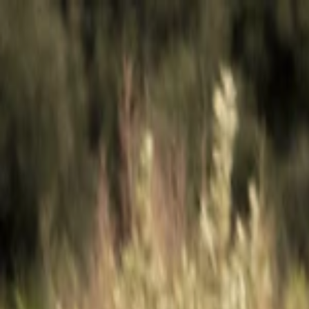
Planifiez sereinement : modification et annulation flexibles, et prix de
Destinations
Thèmes
Activités
Offres
Consultation d'expert