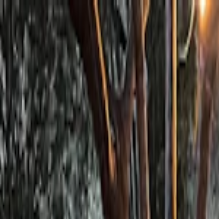
Planifiez sereinement : modification et annulation flexibles, et prix de
Destinations
Thèmes
Activités
Offres
Consultation d'expert