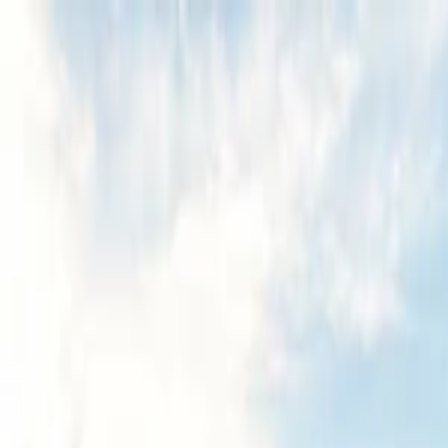
Planifiez sereinement : modification et annulation flexibles, et prix de
Destinations
Thèmes
Activités
Offres
Consultation d'expert