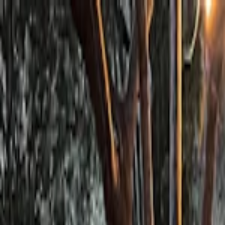
Planifiez sereinement : modification et annulation flexibles, et prix de
Destinations
Thèmes
Activités
Offres
Consultation d'expert