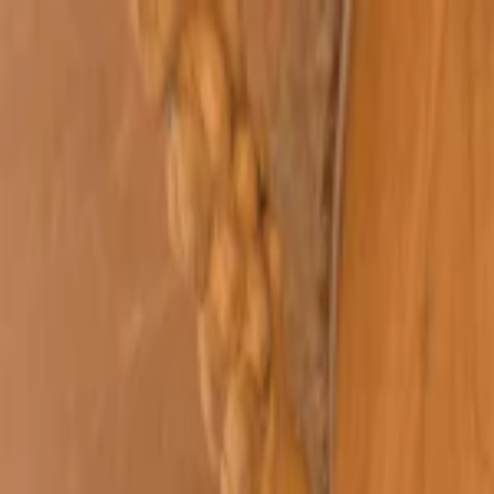
Planifiez sereinement : modification et annulation flexibles, et prix de
Destinations
Thèmes
Activités
Offres
Consultation d'expert