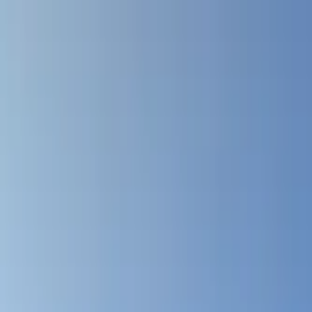
Planifiez sereinement : modification et annulation flexibles, et prix de
Destinations
Thèmes
Activités
Offres
Consultation d'expert