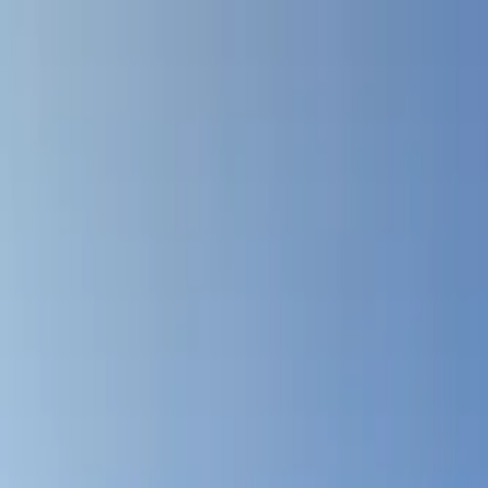
Planifiez sereinement : modification et annulation flexibles, et prix de
Destinations
Thèmes
Activités
Offres
Consultation d'expert