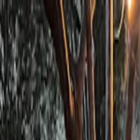
Planifiez sereinement : modification et annulation flexibles, et prix de
Destinations
Thèmes
Activités
Offres
Consultation d'expert