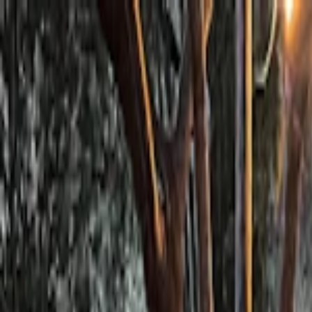
Planifiez sereinement : modification et annulation flexibles, et prix de
Destinations
Thèmes
Activités
Offres
Consultation d'expert