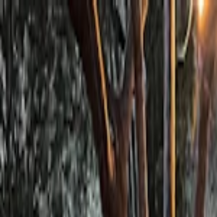
Planifiez sereinement : modification et annulation flexibles, et prix de
Destinations
Thèmes
Activités
Offres
Consultation d'expert