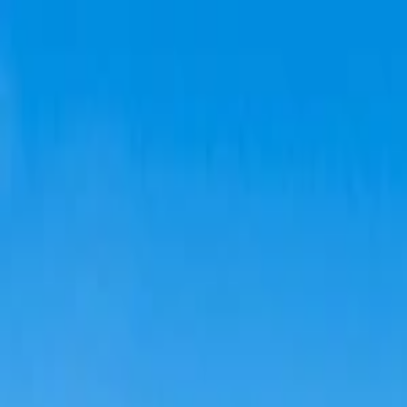
Planifiez sereinement : modification et annulation flexibles, et prix de
Destinations
Thèmes
Activités
Offres
Consultation d'expert