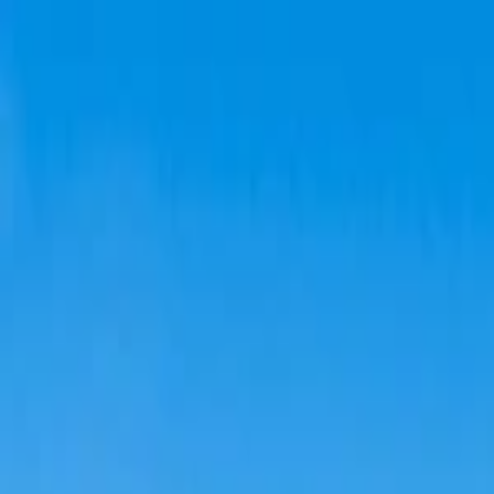
Planifiez sereinement : modification et annulation flexibles, et prix de
Destinations
Thèmes
Activités
Offres
Consultation d'expert