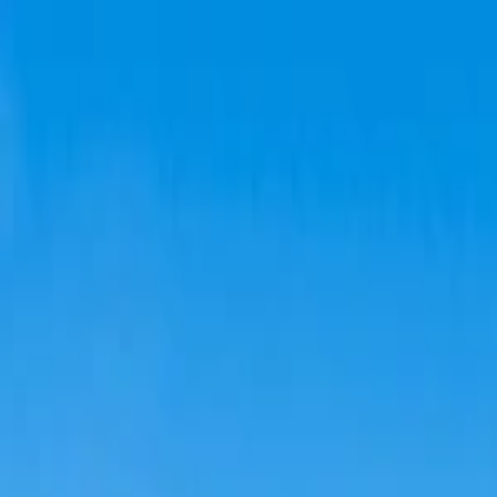
Planifiez sereinement : modification et annulation flexibles, et prix de
Destinations
Thèmes
Activités
Offres
Consultation d'expert