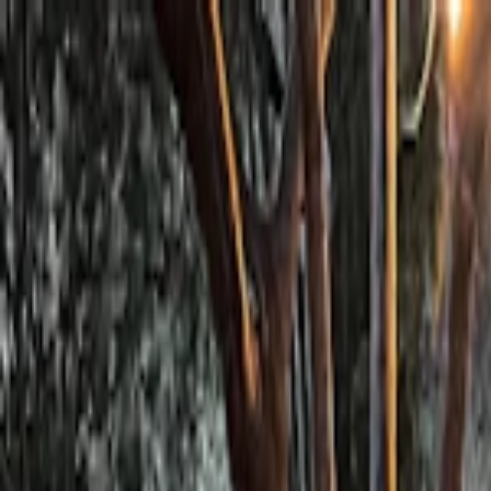
Planifiez sereinement : modification et annulation flexibles, et prix de
Destinations
Thèmes
Activités
Offres
Consultation d'expert