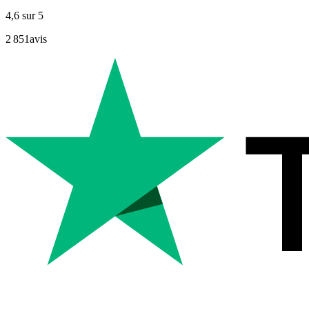
4,6
sur 5
2 851
avis